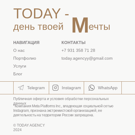
TODAY -
M
g
день твоей
ечты
НАВИГАЦИЯ
КОНТАКТЫ
wa
wa
О нас
+7 931 358 71 28
wa
wa
Портфолио
today.agencyy@gmail.com
Услуги
wa
Блог
wa
Telegram
inst
Instagram
inst
WhatsApp
wa
Публичная оферта и условия обработки персональных
данных
*Компания Meta Platforms Inc., владеющая социальной сетью
Instagram, признана экстремистской организацией, ее
деятельность на территории России запрещена.
© TODAY AGENCY
2024