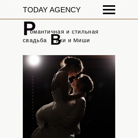
LET'S
TODAY AGENCY
GO!
P
К i
омантичная и стильная
B
свадьба
Вii
ики и Миши