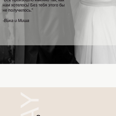
нам хотелось! Без тебя этого бы
не получилось.”
-Вика и Миша